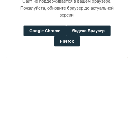
Сайт не поддерживается в вашем браузере.
Пожалуйста, обновите браузер до актуальной
версии.
Доступно в
Загрузите в
16+
Google Chrome
Яндекс Браузер
Firefox
Погода на Валааме
+18°
Ветер:
2.7 м/с, Ю
Осадки:
0.0
мм
Давление:
758.5
мм рт. ст.
Влажность:
80%
Будьте в курсе последних событий монастыря
ОТПРАВИТЬ