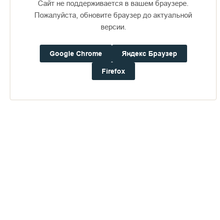
Сайт не поддерживается в вашем браузере.
Пожалуйста, обновите браузер до актуальной
версии.
Google Chrome
Яндекс Браузер
Доступно в
Загрузите в
16+
Firefox
Погода на Валааме
+18°
Ветер:
1.8 м/с, З
Осадки:
0.0
мм
Давление:
757.4
мм рт. ст.
Влажность:
68%
Будьте в курсе последних событий монастыря