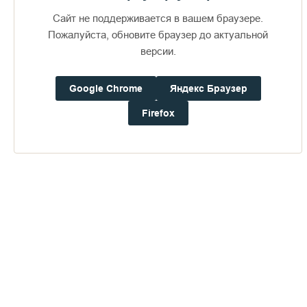
Сайт не поддерживается в вашем браузере.
Пожалуйста, обновите браузер до актуальной
версии.
Google Chrome
Яндекс Браузер
Доступно в
Загрузите в
16+
Firefox
Погода на Валааме
+21°
Ветер:
6.3 м/с, З
Осадки:
0.0
мм
Давление:
752.0
мм рт. ст.
Влажность:
65%
Будьте в курсе последних событий монастыря