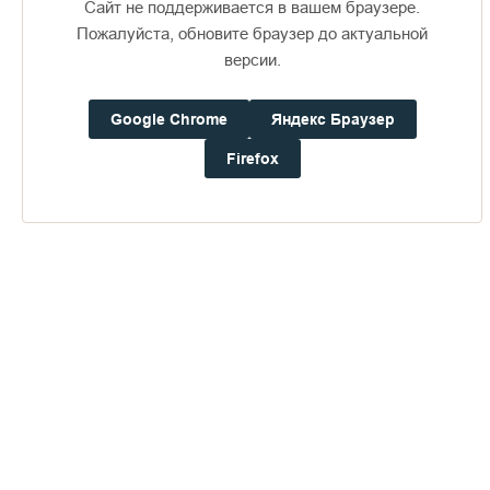
Сайт не поддерживается в вашем браузере.
Пожалуйста, обновите браузер до актуальной
версии.
Google Chrome
Яндекс Браузер
Доступно в
Загрузите в
16+
Firefox
Погода на Валааме
+21°
Ветер:
2.7 м/с, ЮЗ
Осадки:
0.0
мм
Давление:
755.4
мм рт. ст.
Влажность:
66%
Будьте в курсе последних событий монастыря