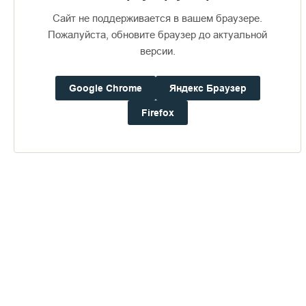
Сайт не поддерживается в вашем браузере.
Пожалуйста, обновите браузер до актуальной
версии.
Google Chrome
Яндекс Браузер
Доступно в
Загрузите в
16+
Firefox
Погода на Валааме
+15°
Ветер:
2.7 м/с, ЮЗ
Осадки:
0.0
мм
Давление:
759.2
мм рт. ст.
Влажность:
84%
Будьте в курсе последних событий монастыря