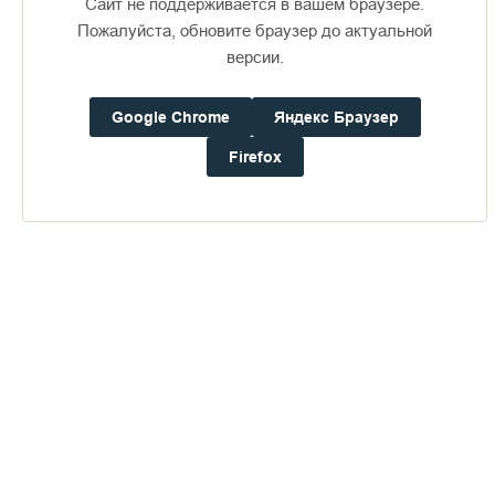
Сайт не поддерживается в вашем браузере.
Пожалуйста, обновите браузер до актуальной
версии.
Доступно в
Загрузите в
16+
Google Chrome
Яндекс Браузер
Firefox
Погода на Валааме
+22°
Ветер:
4.0 м/с, ЮЮВ
Осадки:
0.2
мм
Давление:
754.6
мм рт. ст.
Влажность:
82%
Будьте в курсе последних событий монастыря
ОТПРАВИТЬ