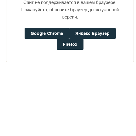
Сайт не поддерживается в вашем браузере.
Пожалуйста, обновите браузер до актуальной
версии.
Доступно в
Загрузите в
16+
Google Chrome
Яндекс Браузер
Firefox
Погода на Валааме
+14°
Ветер:
0.9 м/с, З
Осадки:
0.0
мм
Давление:
759.3
мм рт. ст.
Влажность:
78%
Будьте в курсе последних событий монастыря
ОТПРАВИТЬ