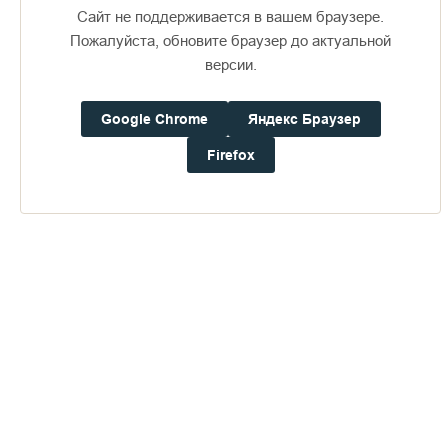
Сайт не поддерживается в вашем браузере.
Пожалуйста, обновите браузер до актуальной
версии.
Доступно в
Загрузите в
16+
Google Chrome
Яндекс Браузер
Firefox
Погода на Валааме
+21°
Ветер:
1.8 м/с, Ю
Осадки:
0.0
мм
Давление:
759.3
мм рт. ст.
Влажность:
65%
Будьте в курсе последних событий монастыря