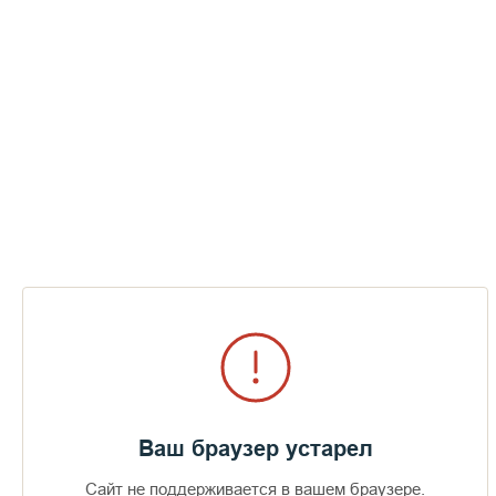
Шишкин И.И. Пейзаж с охотником. Остров Валаам 1867
Ваш браузер устарел
Сайт не поддерживается в вашем браузере.