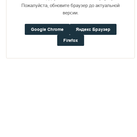
Пожалуйста, обновите браузер до актуальной
версии.
Доступно в
Загрузите в
16+
Google Chrome
Яндекс Браузер
Firefox
Погода на Валааме
+17°
Ветер:
1.8 м/с, ЮЗ
Осадки:
0.0
мм
Давление:
758.9
мм рт. ст.
Влажность:
86%
Будьте в курсе последних событий монастыря
ОТПРАВИТЬ