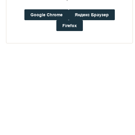
16+
Google Chrome
Яндекс Браузер
Погода на Валааме
Firefox
+21°
Ветер:
2.2 м/с, ЮЮВ
Осадки:
0.0
мм
Давление:
755.2
мм рт. ст.
Влажность:
69%
Будьте в курсе последних событий монастыря
ОТПРАВИТЬ
Нажимая на кнопку «Отправить», Вы даете согласие на
обработку
персональных данных