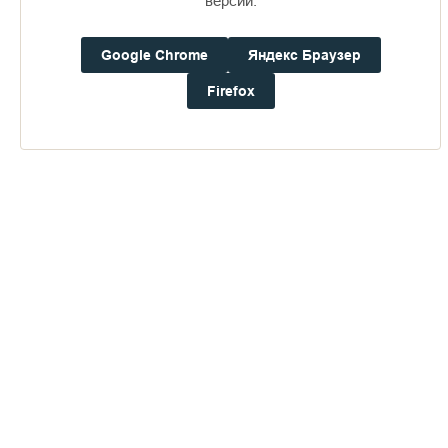
версии.
Доступно в
Загрузите в
16+
Google Chrome
Яндекс Браузер
Погода на Валааме
Firefox
+20°
Ветер:
2.7 м/с, З
Осадки:
0.4
мм
Давление:
753.2
мм рт. ст.
Влажность:
71%
Будьте в курсе последних событий монастыря
ОТПРАВИТЬ
Нажимая на кнопку «Отправить», Вы даете согласие на
обработку
персональных данных