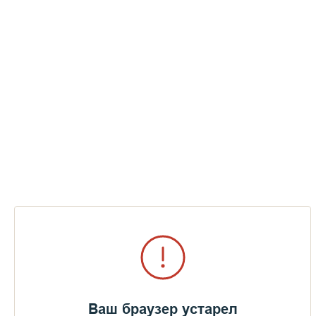
Колокол доставлен на место, остается только закрепить его
на балке.
Ваш браузер устарел