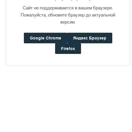
Сайт не поддерживается в вашем браузере.
Пожалуйста, обновите браузер до актуальной
версии.
Google Chrome
Яндекс Браузер
Доступно в
Загрузите в
16+
Firefox
Погода на Валааме
+16°
Ветер:
1.3 м/с, З
Осадки:
0.0
мм
Давление:
760.2
мм рт. ст.
Влажность:
76%
Будьте в курсе последних событий монастыря