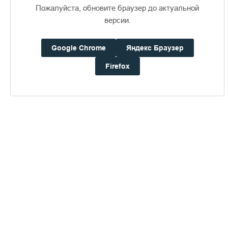
Пожалуйста, обновите браузер до актуальной
версии.
Доступно в
Загрузите в
16+
Google Chrome
Яндекс Браузер
Firefox
Погода на Валааме
+22°
Ветер:
3.6 м/с, ЮЗ
Осадки:
0.4
мм
Давление:
752.8
мм рт. ст.
Влажность:
71%
Будьте в курсе последних событий монастыря
ОТПРАВИТЬ