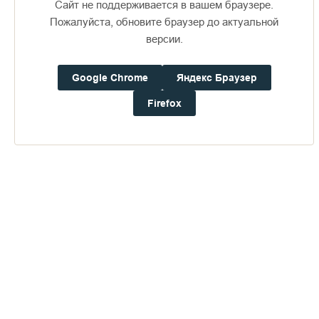
Сайт не поддерживается в вашем браузере.
Пожалуйста, обновите браузер до актуальной
версии.
Google Chrome
Яндекс Браузер
Доступно в
Загрузите в
16+
Firefox
Погода на Валааме
+17°
Ветер:
5.8 м/с, ЮЮВ
Осадки:
0.0
мм
Давление:
756.5
мм рт. ст.
Влажность:
91%
Будьте в курсе последних событий монастыря