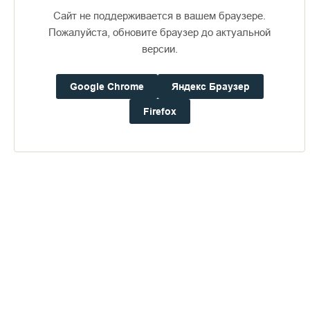
Сайт не поддерживается в вашем браузере.
Пожалуйста, обновите браузер до актуальной
версии.
Доступно в
Загрузите в
16+
Google Chrome
Яндекс Браузер
Firefox
Погода на Валааме
+23°
Ветер:
3.6 м/с, ЮЮЗ
Осадки:
0.4
мм
Давление:
752.8
мм рт. ст.
Влажность:
70%
Будьте в курсе последних событий монастыря