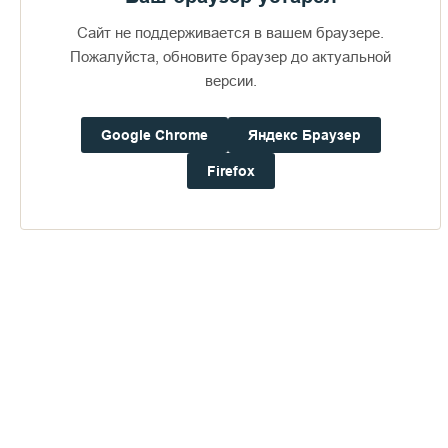
Сайт не поддерживается в вашем браузере.
Пожалуйста, обновите браузер до актуальной
версии.
Доступно в
Загрузите в
16+
Google Chrome
Яндекс Браузер
Firefox
Погода на Валааме
+18°
Ветер:
0.0 м/с, CВ
Осадки:
0.6
мм
Давление:
753.7
мм рт. ст.
Влажность:
76%
Будьте в курсе последних событий монастыря