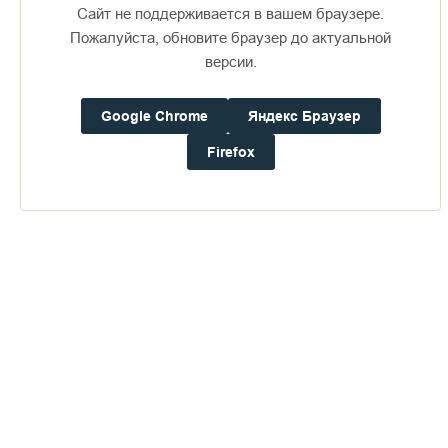
Сайт не поддерживается в вашем браузере.
Пожалуйста, обновите браузер до актуальной
версии.
Google Chrome
Яндекс Браузер
Доступно в
Загрузите в
16+
Firefox
Погода на Валааме
+22°
Ветер:
0.9 м/с, ЗCЗ
Осадки:
0.0
мм
Давление:
759.5
мм рт. ст.
Влажность:
66%
Будьте в курсе последних событий монастыря