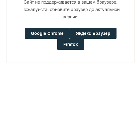
Сайт не поддерживается в вашем браузере.
Пожалуйста, обновите браузер до актуальной
версии.
Google Chrome
Яндекс Браузер
Доступно в
Загрузите в
16+
Firefox
Погода на Валааме
+21°
Ветер:
3.6 м/с, ЮЮЗ
Осадки:
0.0
мм
Давление:
752.0
мм рт. ст.
Влажность:
68%
Будьте в курсе последних событий монастыря