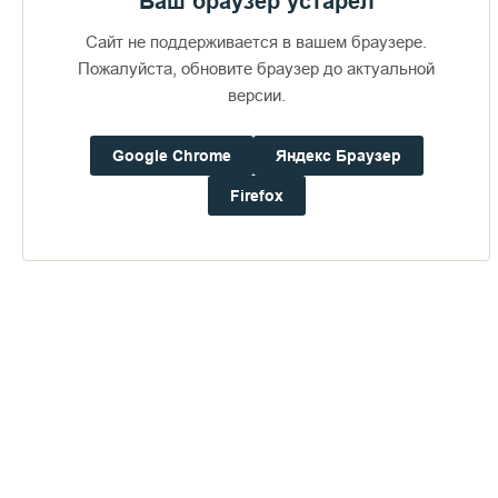
Ваш браузер устарел
Сайт не поддерживается в вашем браузере.
Пожалуйста, обновите браузер до актуальной
версии.
Доступно в
Загрузите в
16+
Google Chrome
Яндекс Браузер
Firefox
Погода на Валааме
+15°
Ветер:
0.9 м/с, ЗCЗ
Осадки:
0.0
мм
Давление:
756.2
мм рт. ст.
Влажность:
84%
Будьте в курсе последних событий монастыря