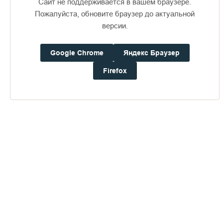
Сайт не поддерживается в вашем браузере.
Пожалуйста, обновите браузер до актуальной
версии.
Доступно в
Загрузите в
16+
Google Chrome
Яндекс Браузер
Firefox
Погода на Валааме
+22°
Ветер:
6.3 м/с, ЗЮЗ
Осадки:
0.0
мм
Давление:
751.8
мм рт. ст.
Влажность:
66%
Будьте в курсе последних событий монастыря
ОТПРАВИТЬ