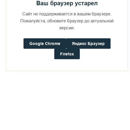
Ваш браузер устарел
Сайт не поддерживается в вашем браузере.
Пожалуйста, обновите браузер до актуальной
версии.
Google Chrome
Яндекс Браузер
Доступно в
Загрузите в
16+
Firefox
Погода на Валааме
+18°
Ветер:
0.4 м/с, ВCВ
Осадки:
0.6
мм
Давление:
753.6
мм рт. ст.
Влажность:
76%
Будьте в курсе последних событий монастыря