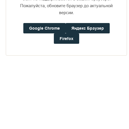
Пожалуйста, обновите браузер до актуальной
версии.
Доступно в
Загрузите в
16+
Google Chrome
Яндекс Браузер
Firefox
Погода на Валааме
+17°
Ветер:
1.3 м/с, ЗЮЗ
Осадки:
0.0
мм
Давление:
753.3
мм рт. ст.
Влажность:
88%
Будьте в курсе последних событий монастыря