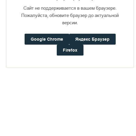
Сайт не поддерживается в вашем браузере.
Пожалуйста, обновите браузер до актуальной
версии.
Доступно в
Загрузите в
16+
Google Chrome
Яндекс Браузер
Firefox
Погода на Валааме
+16°
Ветер:
2.7 м/с, ЮЗ
Осадки:
0.0
мм
Давление:
753.2
мм рт. ст.
Влажность:
88%
Будьте в курсе последних событий монастыря