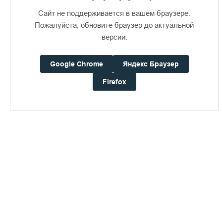
Сайт не поддерживается в вашем браузере.
Пожалуйста, обновите браузер до актуальной
версии.
Доступно в
Загрузите в
16+
Google Chrome
Яндекс Браузер
Firefox
Погода на Валааме
+21°
Ветер:
4.5 м/с, CЗ
Осадки:
0.0
мм
Давление:
752.1
мм рт. ст.
Влажность:
73%
Будьте в курсе последних событий монастыря