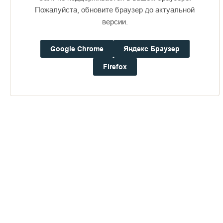
Пожалуйста, обновите браузер до актуальной
версии.
Доступно в
Загрузите в
16+
Google Chrome
Яндекс Браузер
Firefox
Погода на Валааме
+23°
Ветер:
4.0 м/с, ЗCЗ
Осадки:
0.4
мм
Давление:
752.7
мм рт. ст.
Влажность:
70%
Будьте в курсе последних событий монастыря