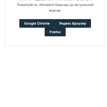
Пожалуйста, обновите браузер до актуальной
версии.
Доступно в
Загрузите в
16+
Google Chrome
Яндекс Браузер
Firefox
Погода на Валааме
+17°
Ветер:
0.4 м/с, CВ
Осадки:
0.6
мм
Давление:
753.7
мм рт. ст.
Влажность:
78%
Будьте в курсе последних событий монастыря