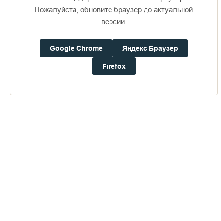
Пожалуйста, обновите браузер до актуальной
версии.
Доступно в
Загрузите в
16+
Google Chrome
Яндекс Браузер
Firefox
Погода на Валааме
+21°
Ветер:
5.8 м/с, ЗЮЗ
Осадки:
0.4
мм
Давление:
753.1
мм рт. ст.
Влажность:
68%
Будьте в курсе последних событий монастыря