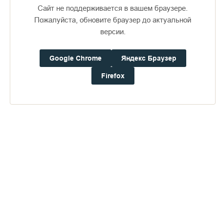
Сайт не поддерживается в вашем браузере.
Пожалуйста, обновите браузер до актуальной
версии.
Доступно в
Загрузите в
16+
Google Chrome
Яндекс Браузер
Firefox
Погода на Валааме
+17°
Ветер:
4.0 м/с, ЮВ
Осадки:
0.0
мм
Давление:
756.5
мм рт. ст.
Влажность:
91%
Будьте в курсе последних событий монастыря