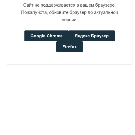
Сайт не поддерживается в вашем браузере.
Пожалуйста, обновите браузер до актуальной
версии.
Доступно в
Загрузите в
16+
Google Chrome
Яндекс Браузер
Firefox
Погода на Валааме
+17°
Ветер:
4.0 м/с, ЮЮЗ
Осадки:
0.0
мм
Давление:
753.3
мм рт. ст.
Влажность:
88%
Будьте в курсе последних событий монастыря