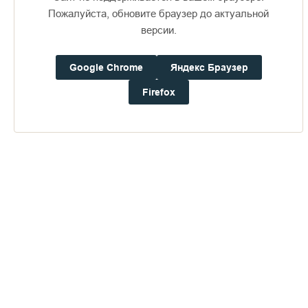
Пожалуйста, обновите браузер до актуальной
версии.
Доступно в
Загрузите в
16+
Google Chrome
Яндекс Браузер
Firefox
Погода на Валааме
+16°
Ветер:
1.8 м/с, ЗЮЗ
Осадки:
0.0
мм
Давление:
758.5
мм рт. ст.
Влажность:
73%
Будьте в курсе последних событий монастыря