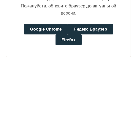
Пожалуйста, обновите браузер до актуальной
версии.
Доступно в
Загрузите в
16+
Google Chrome
Яндекс Браузер
Firefox
Погода на Валааме
+22°
Ветер:
4.0 м/с, ЮЮВ
Осадки:
0.2
мм
Давление:
754.6
мм рт. ст.
Влажность:
82%
Будьте в курсе последних событий монастыря