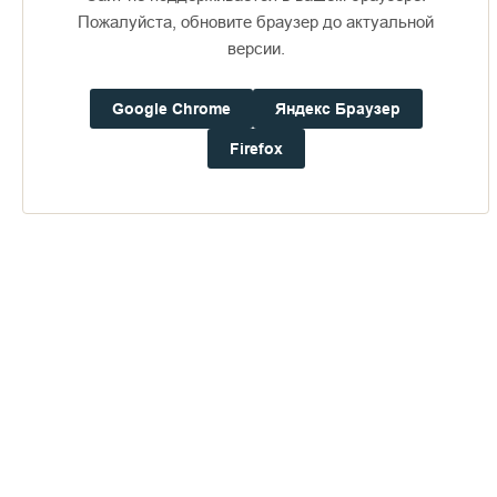
Пожалуйста, обновите браузер до актуальной
версии.
Доступно в
Загрузите в
16+
Google Chrome
Яндекс Браузер
Firefox
Погода на Валааме
+18°
Ветер:
1.3 м/с, ЗCЗ
Осадки:
0.0
мм
Давление:
757.8
мм рт. ст.
Влажность:
64%
Будьте в курсе последних событий монастыря