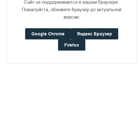
Сайт не поддерживается в вашем браузере.
Пожалуйста, обновите браузер до актуальной
версии.
Google Chrome
Яндекс Браузер
Доступно в
Загрузите в
16+
Firefox
Погода на Валааме
+21°
Ветер:
3.1 м/с, ЗЮЗ
Осадки:
0.4
мм
Давление:
753.1
мм рт. ст.
Влажность:
70%
Будьте в курсе последних событий монастыря