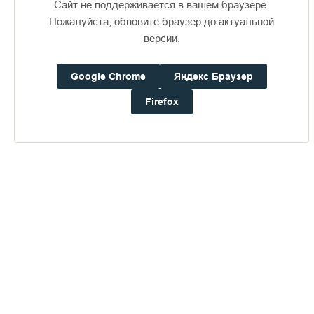
Сайт не поддерживается в вашем браузере.
Пожалуйста, обновите браузер до актуальной
версии.
Google Chrome
Яндекс Браузер
Доступно в
Загрузите в
16+
Firefox
Погода на Валааме
+17°
Ветер:
3.1 м/с, ЗCЗ
Осадки:
0.0
мм
Давление:
753.3
мм рт. ст.
Влажность:
88%
Будьте в курсе последних событий монастыря