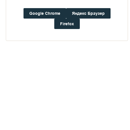
Погода на Валааме
Google Chrome
Яндекс Браузер
+19°
Ветер:
2.7 м/с, ЮЗ
Firefox
Осадки:
0.0
мм
Давление:
758.9
мм рт. ст.
Влажность:
68%
Будьте в курсе последних событий монастыря
ОТПРАВИТЬ
Нажимая на кнопку «Отправить», Вы даете согласие на
обработку
персональных данных