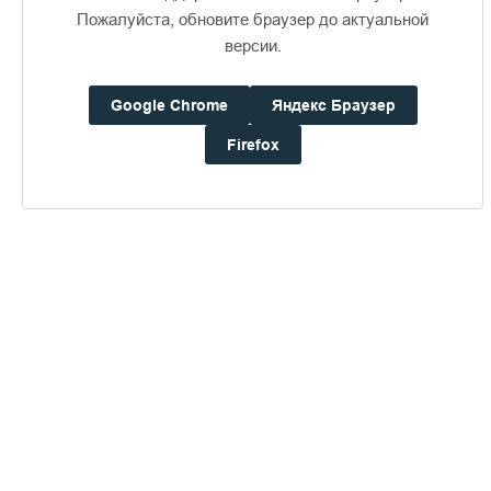
Пожалуйста, обновите браузер до актуальной
версии.
Доступно в
Загрузите в
16+
Google Chrome
Яндекс Браузер
Firefox
Погода на Валааме
+21°
Ветер:
4.9 м/с, ЮВ
Осадки:
0.2
мм
Давление:
754.7
мм рт. ст.
Влажность:
81%
Будьте в курсе последних событий монастыря
ОТПРАВИТЬ