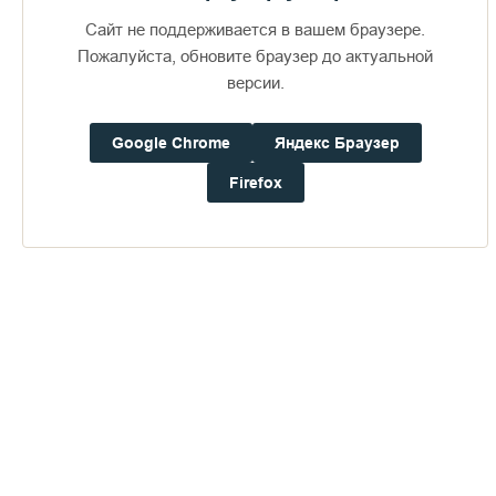
Сайт не поддерживается в вашем браузере.
Пожалуйста, обновите браузер до актуальной
версии.
Google Chrome
Яндекс Браузер
Доступно в
Загрузите в
16+
Firefox
Погода на Валааме
+19°
Ветер:
4.5 м/с, ЗЮЗ
Осадки:
0.0
мм
Давление:
759.1
мм рт. ст.
Влажность:
70%
Будьте в курсе последних событий монастыря