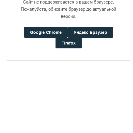
Сайт не поддерживается в вашем браузере.
Пожалуйста, обновите браузер до актуальной
версии.
Google Chrome
Яндекс Браузер
Доступно в
Загрузите в
16+
Firefox
Погода на Валааме
+19°
Ветер:
1.3 м/с, ЮЮЗ
Осадки:
0.0
мм
Давление:
759.8
мм рт. ст.
Влажность:
74%
Будьте в курсе последних событий монастыря