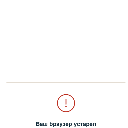
Я помню в 1992 году, когда мы в первый раз после Первой
мировой войны везли Благодатный огонь со святой земли
со многими искушениями.
Ваш браузер устарел