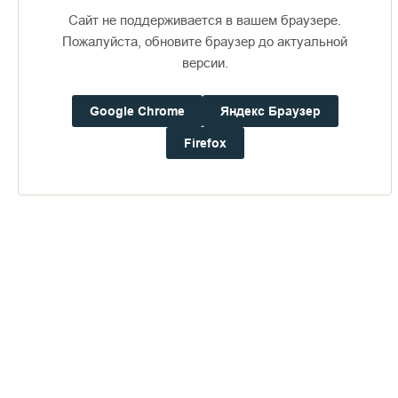
Сайт не поддерживается в вашем браузере.
Пожалуйста, обновите браузер до актуальной
версии.
Доступно в
Загрузите в
16+
Google Chrome
Яндекс Браузер
Firefox
Погода на Валааме
+18°
Ветер:
4.5 м/с, З
Осадки:
0.0
мм
Давление:
760.1
мм рт. ст.
Влажность:
69%
Будьте в курсе последних событий монастыря