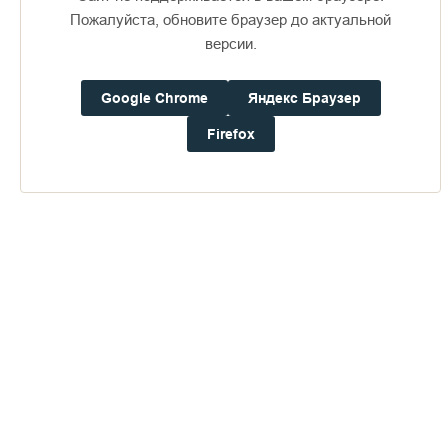
Пожалуйста, обновите браузер до актуальной
версии.
Доступно в
Загрузите в
16+
Google Chrome
Яндекс Браузер
Firefox
Погода на Валааме
+19°
Ветер:
1.3 м/с, З
Осадки:
0.0
мм
Давление:
757.7
мм рт. ст.
Влажность:
61%
Будьте в курсе последних событий монастыря