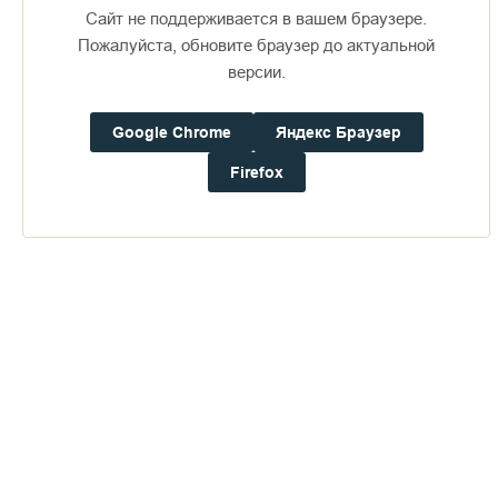
Сайт не поддерживается в вашем браузере.
Пожалуйста, обновите браузер до актуальной
версии.
Google Chrome
Яндекс Браузер
Доступно в
Загрузите в
16+
Firefox
Погода на Валааме
+19°
Ветер:
4.9 м/с, ВЮВ
Осадки:
0.0
мм
Давление:
758.4
мм рт. ст.
Влажность:
75%
Будьте в курсе последних событий монастыря