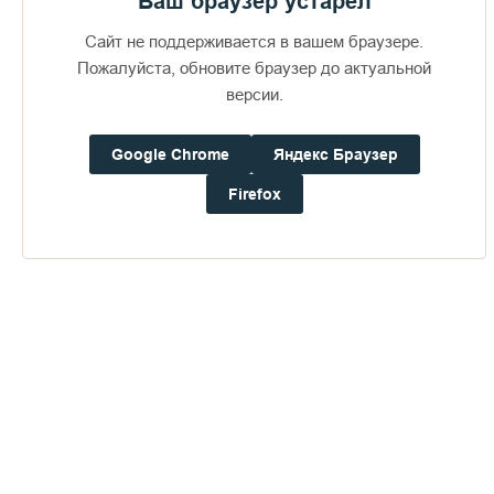
Ваш браузер устарел
Сайт не поддерживается в вашем браузере.
Пожалуйста, обновите браузер до актуальной
версии.
Доступно в
Загрузите в
16+
Google Chrome
Яндекс Браузер
Firefox
Погода на Валааме
+22°
Ветер:
2.7 м/с, З
Осадки:
0.0
мм
Давление:
759.3
мм рт. ст.
Влажность:
63%
Будьте в курсе последних событий монастыря