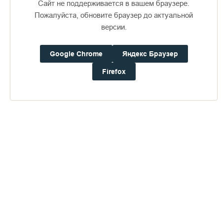
Сайт не поддерживается в вашем браузере.
Пожалуйста, обновите браузер до актуальной
версии.
Google Chrome
Яндекс Браузер
Доступно в
Загрузите в
16+
Firefox
Погода на Валааме
+19°
Ветер:
4.9 м/с, ЗЮЗ
Осадки:
0.4
мм
Давление:
752.1
мм рт. ст.
Влажность:
81%
Будьте в курсе последних событий монастыря