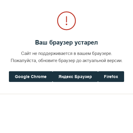
Ваш браузер устарел
Сайт не поддерживается в вашем браузере.
Пожалуйста, обновите браузер до актуальной версии.
Google Chrome
Яндекс Браузер
Firefox
оен Красный угол, в котором горит лампада, святые взирают с 
лежат рядом с Часословом.