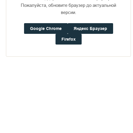
Пожалуйста, обновите браузер до актуальной
версии.
Доступно в
Загрузите в
16+
Google Chrome
Яндекс Браузер
Погода на Валааме
Firefox
+18°
Ветер:
1.3 м/с, З
Осадки:
0.0
мм
Давление:
757.6
мм рт. ст.
Влажность:
63%
Будьте в курсе последних событий монастыря
ОТПРАВИТЬ