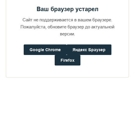
Ваш браузер устарел
Сайт не поддерживается в вашем браузере.
Пожалуйста, обновите браузер до актуальной
версии.
Google Chrome
Яндекс Браузер
Доступно в
Загрузите в
16+
Firefox
Погода на Валааме
+20°
Ветер:
0.9 м/с, ЮВ
Осадки:
0.0
мм
Давление:
759.8
мм рт. ст.
Влажность:
74%
Будьте в курсе последних событий монастыря