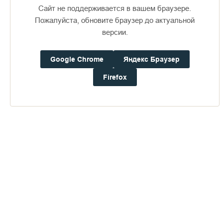
Сайт не поддерживается в вашем браузере.
Пожалуйста, обновите браузер до актуальной
версии.
Google Chrome
Яндекс Браузер
Доступно в
Загрузите в
16+
Firefox
Погода на Валааме
+15°
Ветер:
0.9 м/с, ЗCЗ
Осадки:
0.0
мм
Давление:
755.9
мм рт. ст.
Влажность:
85%
Будьте в курсе последних событий монастыря