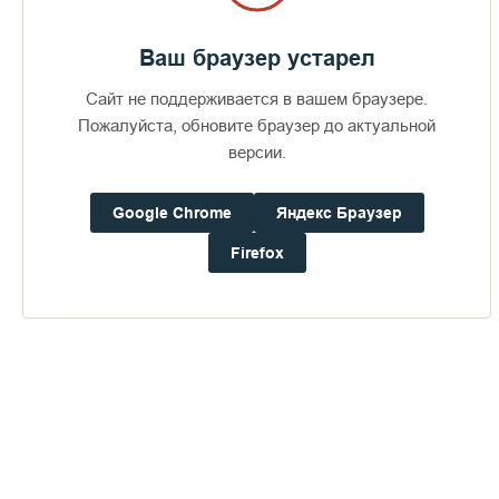
Ваш браузер устарел
Сайт не поддерживается в вашем браузере.
Пожалуйста, обновите браузер до актуальной
версии.
Google Chrome
Яндекс Браузер
Firefox
Доступно в
Загрузите в
16+
Погода на Валааме
+19°
Ветер:
6.7 м/с, ЗЮЗ
Осадки:
0.0
мм
Давление:
758.8
мм рт. ст.
Влажность:
75%