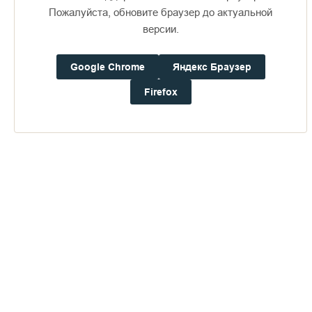
Пожалуйста, обновите браузер до актуальной
версии.
Доступно в
Загрузите в
16+
Google Chrome
Яндекс Браузер
Погода на Валааме
Firefox
+18°
Ветер:
0.4 м/с, ЗCЗ
Осадки:
0.0
мм
Давление:
758.0
мм рт. ст.
Влажность:
65%
Будьте в курсе последних событий монастыря
ОТПРАВИТЬ