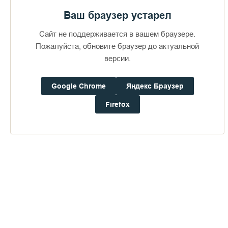
Ваш браузер устарел
Сайт не поддерживается в вашем браузере.
Пожалуйста, обновите браузер до актуальной
версии.
Google Chrome
Яндекс Браузер
Доступно в
Загрузите в
16+
Firefox
Погода на Валааме
+17°
Ветер:
5.8 м/с, ЮВ
Осадки:
0.0
мм
Давление:
756.5
мм рт. ст.
Влажность:
91%
Будьте в курсе последних событий монастыря